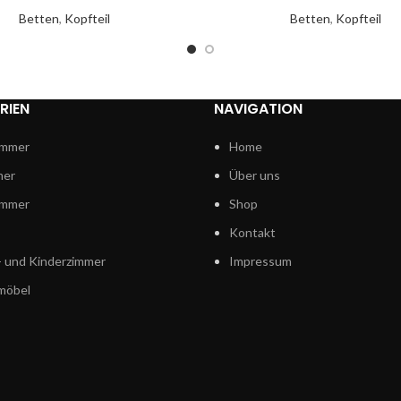
Betten
,
Kopfteil
Betten
,
Kopfteil
RIEN
NAVIGATION
mmer
Home
mer
Über uns
immer
Shop
Kontakt
 und Kinderzimmer
Impressum
möbel