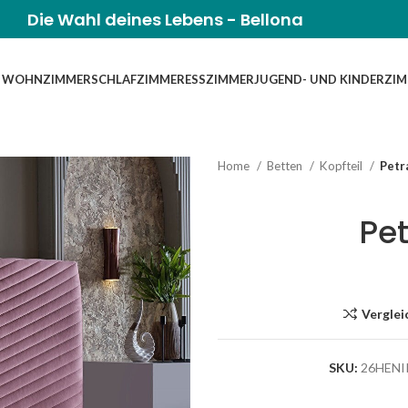
Die Wahl deines Lebens - Bellona
WOHNZIMMER
SCHLAFZIMMER
ESSZIMMER
JUGEND- UND KINDERZI
Home
Betten
Kopfteil
Petr
Pet
Verglei
SKU:
26HENI