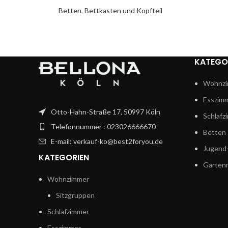
Betten
,
Bettkasten und Kopfteil
KATEGO
Wohnzi
Esszim
Otto-Hahn-Straße 17, 50997 Köln
Schlafz
Telefonnummer : 023026666670
Betten
E-mail: verkauf-ko@best2foryou.de
Jugend-
KATEGORIEN
Garten
Wohnzimmer
Sitzgruppen
Schlafzimmer
Esszimmer