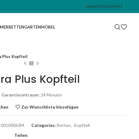
EINKAUFEN
KONTAKT
MMER
BETTEN
GARTENMÖBEL
a Plus Kopfteil
ra Plus Kopfteil
Garantiezeitraum:
24 Monate
chen
Zur Wunschliste hinzufügen
I00100063M
Categories:
Betten
,
Kopfteil
Teilen: