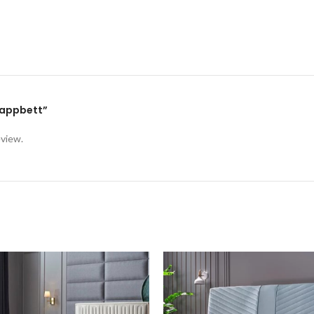
Klappbett”
eview.