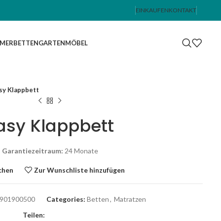
EINKAUFEN
KONTAKT
MMER
BETTEN
GARTENMÖBEL
sy Klappbett
asy Klappbett
Garantiezeitraum:
24 Monate
chen
Zur Wunschliste hinzufügen
901900500
Categories:
Betten
,
Matratzen
Teilen: