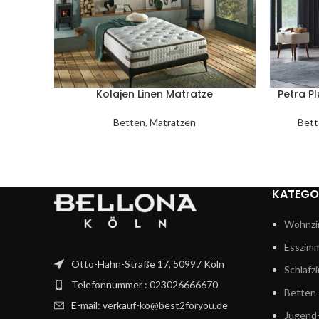
Kolajen Linen Matratze
Petra P
Betten
,
Matratzen
Bett
KATEGO
Wohnzi
Esszim
Otto-Hahn-Straße 17, 50997 Köln
Schlafz
Telefonnummer : 023026666670
Betten
E-mail: verkauf-ko@best2foryou.de
Jugend-