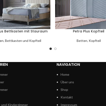
lus Bettkasten mit Stauraum
Petra Plus Kopfteil
en
,
Bettkasten und Kopfteil
Betten
,
Kopfteil
RIEN
NAVIGATION
mmer
Home
mer
Über uns
immer
Shop
Kontakt
 und Kinderzimmer
Impressum