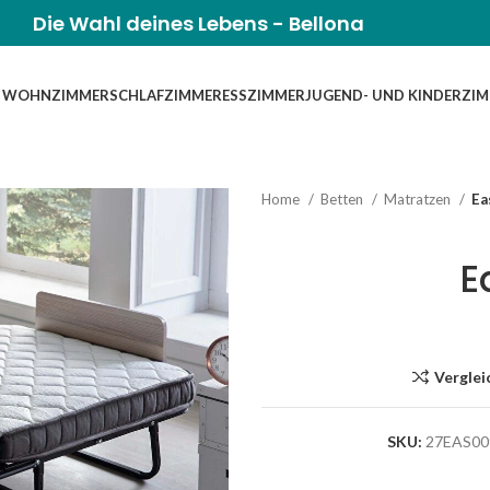
Die Wahl deines Lebens - Bellona
WOHNZIMMER
SCHLAFZIMMER
ESSZIMMER
JUGEND- UND KINDERZI
Home
Betten
Matratzen
Ea
E
Verglei
SKU:
27EAS00